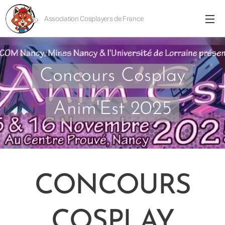
Association Cosplayers de France
Concours Cosplay
Anim'Est 2025
CONCOURS
COSPLAY